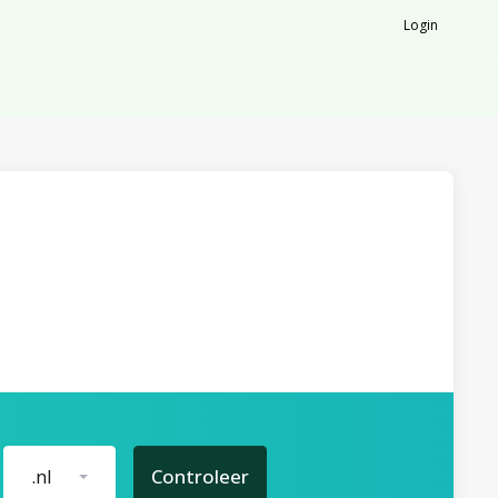
Login
.nl
Controleer