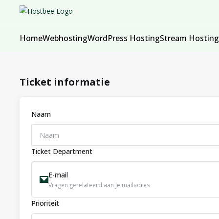
Home
Webhosting
WordPress Hosting
Stream Hosting
Ticket informatie
Naam
Ticket Department
E-mail
Vragen gerelateerd aan je mailadres
Prioriteit