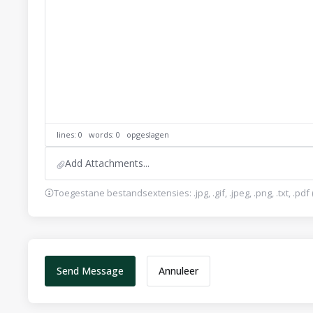
lines: 0 words: 0
opgeslagen
Add Attachments...
Toegestane bestandsextensies: .jpg, .gif, .jpeg, .png, .txt, .
Annuleer